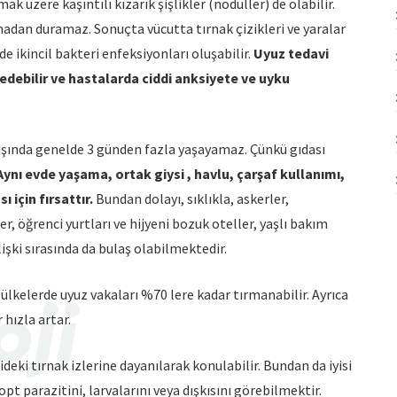
mak üzere kaşıntılı kızarık şişlikler (nodüller) de olabilir.
nmadan duramaz. Sonuçta vücutta tırnak çizikleri ve yaralar
e ikincil bakteri enfeksiyonları oluşabilir.
Uyuz tedavi
edebilir ve hastalarda ciddi anksiyete ve uyku
dışında genelde 3 günden fazla yaşayamaz. Çünkü gıdası
Aynı evde yaşama, ortak giysi , havlu, çarşaf kullanımı,
için fırsattır.
Bundan dolayı, sıklıkla, askerler,
, öğrenci yurtları ve hijyeni bozuk oteller, yaşlı bakım
ilişki sırasında da bulaş olabilmektedir.
lkelerde uyuz vakaları %70 lere kadar tırmanabilir. Ayrıca
 hızla artar.
ideki tırnak izlerine dayanılarak konulabilir. Bundan da iyisi
 parazitini, larvalarını veya dışkısını görebilmektir.