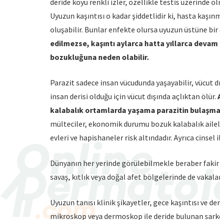
deride koyu renkli izler, özellikle testis üzerinde ol
Uyuzun kaşıntısı o kadar şiddetlidir ki, hasta kaşı
oluşabilir. Bunlar enfekte olursa uyuzun üstüne bir d
edilmezse, kaşıntı aylarca hatta yıllarca devam 
bozukluğuna neden olabilir.
Parazit sadece insan vücudunda yaşayabilir, vücut 
insan derisi olduğu için vücut dışında açlıktan ölür.
kalabalık ortamlarda yaşama parazitin bulaşması 
mülteciler, ekonomik durumu bozuk kalabalık aileler
evleri ve hapishaneler risk altındadır. Ayrıca cinsel 
Dünyanın her yerinde görülebilmekle beraber fakir ü
savaş, kıtlık veya doğal afet bölgelerinde de vakalar
Uyuzun tanısı klinik şikayetler, gece kaşıntısı ve der
mikroskop veya dermoskop ile deride bulunan sarkopt