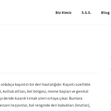
Biz Kimiz
S.S.S.
Blog
ldukça kaşıntılı bir deri hastalığıdır. Kaşıntı özellikle
ri, koltuk altları, bel bölgesi, meme başları ve genital
 deride kızarık tırnak izleri ortaya çıkar. Bunlara
zeri lezyonlar, bal renginde deri kabukları (krutlar),